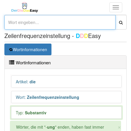
Toggle
navigati
Zeilenfrequenzeinstellung -
D
D
D
Easy
Wortinformationen
Wortinformationen
Artikel
:
die
Wort
:
Zeilenfrequenzeinstellung
Typ:
Substantiv
×
Wörter, die mit "-
ung
" enden, haben fast immer