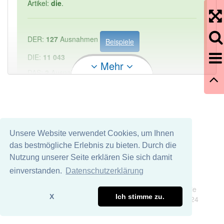
Artikel:
die
.
DER:
127
Ausnahmen
Beispiele
DIE:
11 043
Mehr
DAS:
2
Ausnahmen
Beispiele
PowerIndex:
1
Häufigkeit: 2 von 10
Unsere Website verwendet Cookies, um Ihnen
das bestmögliche Erlebnis zu bieten. Durch die
Wörter mit Endung
-zeilenfrequenzeinstellung
aber
Nutzung unserer Seite erklären Sie sich damit
mit einem anderen Artikel: -1
einverstanden.
Datenschutzerklärung
Impressum
Datenschutz
Wir übernehmen keine Garantie und keine Haftung für die
88% unserer Spielapp-Nutzer haben den Artikel
X
Ich stimme zu.
Richtigkeit und Vollständigkeit dieser Seite. DDDEasy 2024
korrekt erraten.