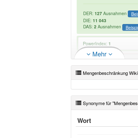
DER:
127
Ausnahmen
Bei
DIE:
11 043
DAS:
2
Ausnahmen
Beispi
PowerIndex:
1
Mehr
Wörter mit Endung
-menge
Artikel: -1
Mengenbeschränkung Wiki
Synonyme für "Mengenbes
Wort