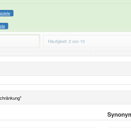
spiele
ele
Häufigkeit: 2 von 10
nbeschränkung
aber mit einem anderen
89% unserer Spie
chränkung"
Synony