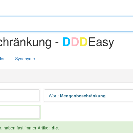
hränkung -
Easy
D
D
D
tion
Synonyme
Wort
:
Mengenbeschränkung
n, haben fast immer Artikel:
die
.