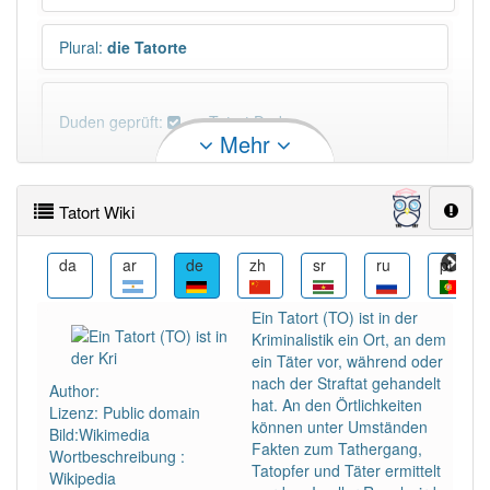
Plural
:
die Tatorte
Duden geprüft:
Tatort Duden
Mehr
Tatort Wiktionary
Tatort Wiki
PowerIndex:
10
fa
da
ar
de
zh
sr
ru
pt
Häufigkeit: 6 von 10
Ein Tatort (TO) ist in der
Kriminalistik ein Ort, an dem
Wörter mit Endung
-tatort
: 1
ein Täter vor, während oder
nach der Straftat gehandelt
Author:
hat. An den Örtlichkeiten
Lizenz: Public domain
Wörter mit Endung
-tatort
aber mit einem anderen
können unter Umständen
Bild:Wikimedia
Artikel
der
: 0
Fakten zum Tathergang,
Wortbeschreibung :
Tatopfer und Täter ermittelt
Wikipedia