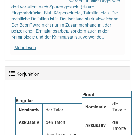
werden. In aller Regel wird
83% unserer Spielapp-Nutzer haben den Artikel
dort vor allem nach Spuren gesucht (Haare,
korrekt erraten.
Fingerabdrücke, Blut, Körpersekrete, Tatmittel etc.). Die
rechtliche Definition ist in Deutschland stark abweichend.
Der Begriff wird nicht nur im Zusammenhang mit der
polizeilichen Ermittlungsarbeit, sondern auch in der
Kriminologie und der Kriminalstatistik verwendet.
Mehr lesen
Konjunktion
Plural
Singular
die
Nominativ
Nominativ
der Tatort
Tatorte
Akkusativ
den Tatort
die
Akkusativ
Tatorte
dem Tatort , dem