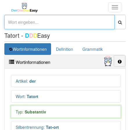
Toggle
navigati
Tatort -
D
D
D
Easy
Wortinformationen
Definition
Grammatik
Synonym
Wortinformationen
Artikel
:
der
Wort
:
Tatort
Typ:
Substantiv
Silbentrennung
:
Tat•ort