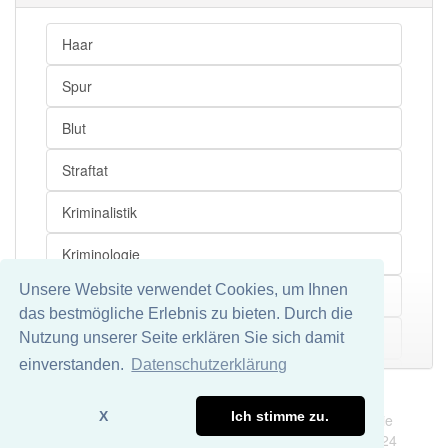
Haar
Spur
Blut
Straftat
Kriminalistik
Kriminologie
Unsere Website verwendet Cookies, um Ihnen
Ermittlungsarbeit
das bestmögliche Erlebnis zu bieten. Durch die
Täter
Nutzung unserer Seite erklären Sie sich damit
Mehr
einverstanden.
Datenschutzerklärung
Kriminalstatistik
Impressum
Datenschutz
X
Ich stimme zu.
Wir übernehmen keine Garantie und keine Haftung für die
Tathergang
Richtigkeit und Vollständigkeit dieser Seite. DDDEasy 2024