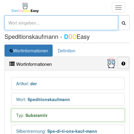
Toggle
navigati
Speditionskaufmann -
D
D
D
Easy
Wortinformationen
Definition
Wortinformationen
Artikel
:
der
Wort
:
Speditionskaufmann
Typ:
Substantiv
Silbentrennung
:
Spe•di•ti•ons•kauf•mann