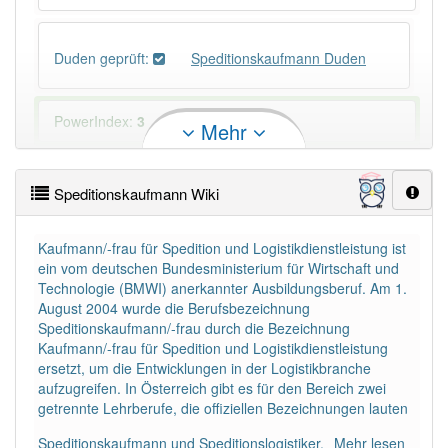
Duden geprüft:
Speditionskaufmann Duden
PowerIndex:
3
Mehr
Häufigkeit: 4 von 10
Speditionskaufmann Wiki
Wörter mit Endung
-speditionskaufmann
: 1
Kaufmann/-frau für Spedition und Logistikdienstleistung ist
ein vom deutschen Bundesministerium für Wirtschaft und
Wörter mit Endung
-speditionskaufmann
aber mit
Technologie (BMWI) anerkannter Ausbildungsberuf. Am 1.
einem anderen Artikel
der
: 0
August 2004 wurde die Berufsbezeichnung
Speditionskaufmann/-frau durch die Bezeichnung
Kaufmann/-frau für Spedition und Logistikdienstleistung
82% unserer Spielapp-Nutzer haben den Artikel
ersetzt, um die Entwicklungen in der Logistikbranche
korrekt erraten.
aufzugreifen. In Österreich gibt es für den Bereich zwei
getrennte Lehrberufe, die offiziellen Bezeichnungen lauten
Speditionskaufmann und Speditionslogistiker.
Mehr lesen