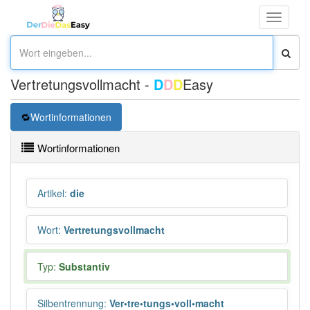
Toggle
navigati
Vertretungsvollmacht -
D
D
D
Easy
Wortinformationen
Wortinformationen
Artikel
:
die
Wort
:
Vertretungsvollmacht
Typ:
Substantiv
Silbentrennung
:
Ver•tre•tungs•voll•macht