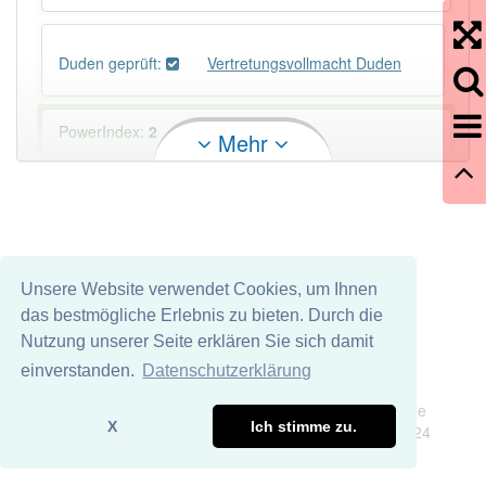
Duden geprüft:
Vertretungsvollmacht Duden
PowerIndex:
2
Mehr
Häufigkeit: 2 von 10
Wörter mit Endung
-vertretungsvollmacht
: 1
Unsere Website verwendet Cookies, um Ihnen
Wörter mit Endung
-vertretungsvollmacht
aber mit
das bestmögliche Erlebnis zu bieten. Durch die
einem anderen Artikel
die
: 0
Nutzung unserer Seite erklären Sie sich damit
einverstanden.
Datenschutzerklärung
90% unserer Spielapp-Nutzer haben den Artikel
Impressum
Datenschutz
korrekt erraten.
Wir übernehmen keine Garantie und keine Haftung für die
X
Ich stimme zu.
Richtigkeit und Vollständigkeit dieser Seite. DDDEasy 2024