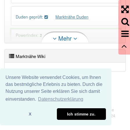
Duden geprüft:
Marktnähe Duden
PowerIndex:
2
Mehr
Häufigkeit: 2 von 10
Marktnähe Wiki
Wörter mit Endung
-marktnähe
: 1
Unsere Website verwendet Cookies, um Ihnen
Wörter mit Endung
-marktnähe
aber mit einem
das bestmögliche Erlebnis zu bieten. Durch die
anderen Artikel
die
: 0
Nutzung unserer Seite erklären Sie sich damit
einverstanden.
Datenschutzerklärung
91% unserer Spielapp-Nutzer haben den Artikel
Impressum
Datenschutz
korrekt erraten.
Wir übernehmen keine Garantie und keine Haftung für die
X
Ich stimme zu.
Richtigkeit und Vollständigkeit dieser Seite. DDDEasy 2024