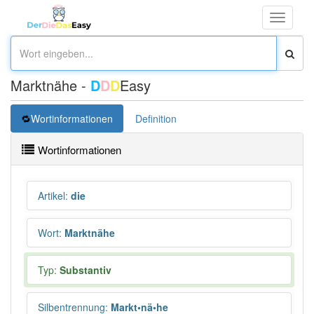
Toggle
navigati
Marktnähe -
D
D
D
Easy
Wortinformationen
Definition
Wortinformationen
Artikel
:
die
Wort
:
Marktnähe
Typ:
Substantiv
Silbentrennung
:
Markt•nä•he