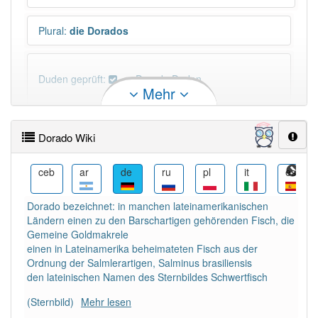
Plural
:
die Dorados
Duden geprüft:
Dorado Duden
Mehr
Dorado Wiktionary
Dorado Wiki
PowerIndex:
5
cs
ceb
ar
de
ru
pl
it
es
Häufigkeit: 4 von 10
Dorado bezeichnet: in manchen lateinamerikanischen
Ländern einen zu den Barschartigen gehörenden Fisch, die
Wörter mit Endung
-dorado
: 2
Gemeine Goldmakrele
einen in Lateinamerika beheimateten Fisch aus der
Ordnung der Salmlerartigen, Salminus brasiliensis
Wörter mit Endung
-dorado
aber mit einem anderen
den lateinischen Namen des Sternbildes Schwertfisch
Artikel
das
: 0
(Sternbild)
Mehr lesen