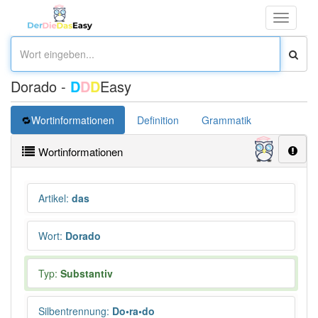
Toggle
navigati
Dorado -
D
D
D
Easy
Wortinformationen
Definition
Grammatik
Übersetz
Wortinformationen
Artikel
:
das
Wort
:
Dorado
Typ:
Substantiv
Silbentrennung
:
Do•ra•do