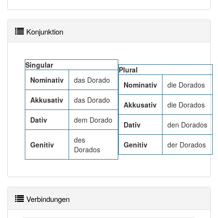
83% unserer Spielapp-Nutzer haben den Artikel
korrekt erraten.
Konjunktion
Singular
Plural
Nominativ
das Dorado
Nominativ
die Dorados
Akkusativ
das Dorado
Akkusativ
die Dorados
Dativ
dem Dorado
Dativ
den Dorados
des
Genitiv
Genitiv
der Dorados
Dorados
Verbindungen