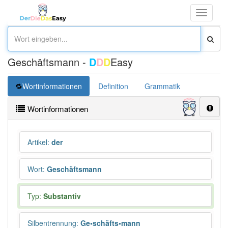
Toggle
navigati
Geschäftsmann -
D
D
D
Easy
Wortinformationen
Definition
Grammatik
Synonym
Wortinformationen
Artikel
:
der
Wort
:
Geschäftsmann
Typ:
Substantiv
Silbentrennung
:
Ge•schäfts•mann