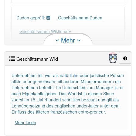
Duden geprüft:
Geschäftsmann Duden
Geschäftsmann Wiktionary
Mehr
PowerIndex:
25
Geschäftsmann Wiki
Häufigkeit: 6 von 10
Unternehmer ist, wer als natürliche oder juristische Person
allein oder gemeinsam mit anderen Mitunternehmern ein
Wörter mit Endung
-geschäftsmann
: 1
Unternehmen betreibt. Im Unterschied zum Manager ist er
auch Eigenkapitalgeber. Das Wort ist in diesem Sinne
Wörter mit Endung
-geschäftsmann
aber mit einem
zuerst im 18. Jahrhundert schriftlich bezeugt und gilt als
anderen Artikel
der
: 0
Lehnübersetzung des englischen under-taker unter dem
Einfluss des älteren französischen entre-preneur.
93% unserer Spielapp-Nutzer haben den Artikel
Mehr lesen
korrekt erraten.