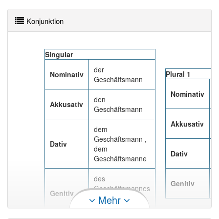
Konjunktion
Singular
der
Plural 1
Nominativ
Geschäftsmann
d
Nominativ
G
den
Akkusativ
Geschäftsmann
d
Akkusativ
G
dem
Geschäftsmann ,
Dativ
dem
d
Dativ
Geschäftsmanne
G
des
d
Genitiv
Geschäftsmannes
G
Genitiv
Mehr
, des
Geschäftsmanns