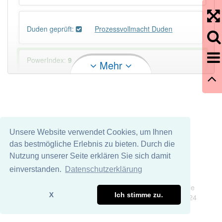
Duden geprüft:
Prozessvollmacht Duden
PowerIndex:
9
Mehr
Häufigkeit: 4 von 10
Wörter mit Endung
-prozessvollmacht
: 1
Unsere Website verwendet Cookies, um Ihnen
Wörter mit Endung
-prozessvollmacht
aber mit
das bestmögliche Erlebnis zu bieten. Durch die
einem anderen Artikel
die
: 0
Nutzung unserer Seite erklären Sie sich damit
einverstanden.
Datenschutzerklärung
Das Wort wird häufig verwendet im Bereich
Impressum
Datenschutz
Rechtssprache
Wir übernehmen keine Garantie und keine Haftung für die
X
Ich stimme zu.
Richtigkeit und Vollständigkeit dieser Seite. DDDEasy 2024
89% unserer Spielapp-Nutzer haben den Artikel
korrekt erraten.