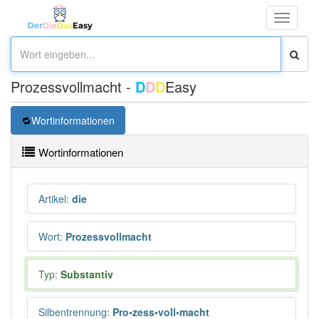
Toggle
navigati
Prozessvollmacht -
D
D
D
Easy
Wortinformationen
Wortinformationen
Artikel
:
die
Wort
:
Prozessvollmacht
Typ:
Substantiv
Silbentrennung
:
Pro•zess•voll•macht