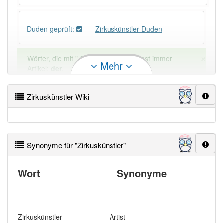
Duden geprüft:
Zirkuskünstler Duden
×
Wörter, die mit "-
ler
" enden, haben fast immer
Mehr
Artikel:
der
.
Zirkuskünstler Wiki
DER:
1 397
DIE:
9
Ausnahmen
Beispiele
DAS:
11
Ausnahmen
Beispiele
Synonyme für "Zirkuskünstler"
Wortversion
:
Circuskünstler
Wort
Synonyme
PowerIndex:
2
Zirkuskünstler
Artist
Häufigkeit: 2 von 10