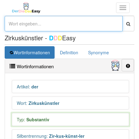
Toggle
navigati
Zirkuskünstler -
D
D
D
Easy
Wortinformationen
Definition
Synonyme
Wortinformationen
Artikel
:
der
Wort
:
Zirkuskünstler
Typ:
Substantiv
Silbentrennung
:
Zir•kus•künst•ler