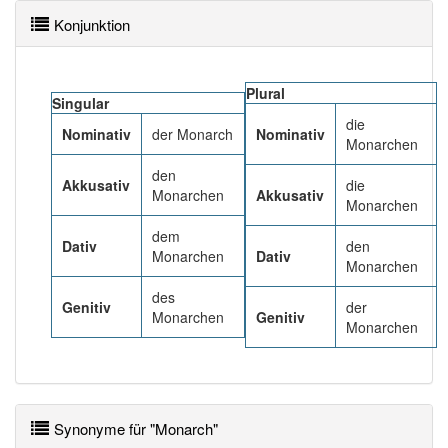
Wörter mit Endung
-monarch
aber mit einem
anderen Artikel
der
: 0
Konjunktion
96% unserer Spielapp-Nutzer haben den Artikel
Plural
korrekt erraten.
Singular
die
Nominativ
der Monarch
Nominativ
Monarchen
den
Akkusativ
die
Monarchen
Akkusativ
Monarchen
dem
Dativ
den
Monarchen
Dativ
Monarchen
des
Genitiv
der
Monarchen
Genitiv
Monarchen
Synonyme für "Monarch"