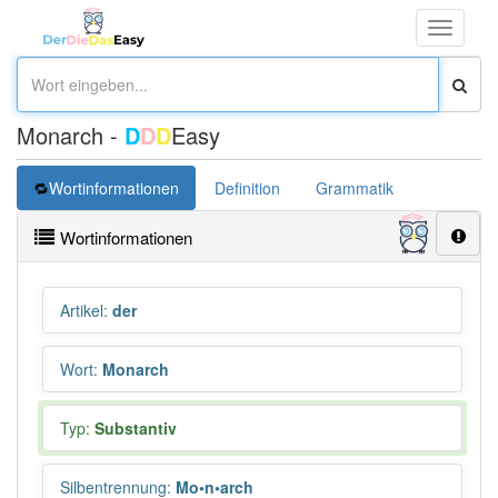
Toggle
navigati
Monarch -
D
D
D
Easy
Wortinformationen
Definition
Grammatik
Synonym
Wortinformationen
Artikel
:
der
Wort
:
Monarch
Typ:
Substantiv
Silbentrennung
:
Mo•n•arch