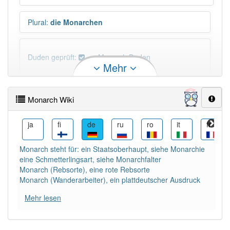
Plural
:
die Monarchen
Duden geprüft:
Monarch Duden
Mehr
Monarch Wiktionary
Monarch Wiki
N-Deklination
:
N-Deklination: -en Monarch (N) und
Monarchen (D)
nl
ja
fi
de
ru
ro
it
fr
Monarch steht für: ein Staatsoberhaupt, siehe Monarchie
PowerIndex:
9
eine Schmetterlingsart, siehe Monarchfalter
Monarch (Rebsorte), eine rote Rebsorte
Häufigkeit: 4 von 10
Monarch (Wanderarbeiter), ein plattdeutscher Ausdruck
Mehr lesen
Wörter mit Endung
-monarch
: 1