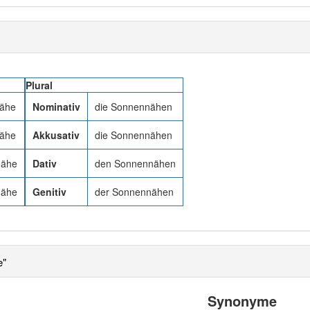
Plural
nähe
Nominativ
die Sonnennähen
nähe
Akkusativ
die Sonnennähen
nähe
Dativ
den Sonnennähen
nähe
Genitiv
der Sonnennähen
e"
Synonyme