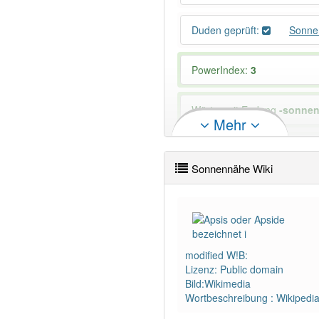
Duden geprüft:
Sonne
PowerIndex:
3
Wörter mit Endung
-sonne
Mehr
Das Wort wird häufig verwe
Sonnennähe Wiki
modified W!B:
Lizenz: Public domain
Bild:Wikimedia
Wortbeschreibung : Wikipedi