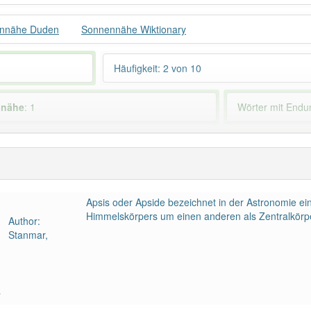
nnähe Duden
Sonnennähe Wiktionary
Häufigkeit: 2 von 10
nnähe
: 1
Wörter mit End
ndet im Bereich
Astronomie
80% unserer Spie
Apsis oder Apside bezeichnet in der Astronomie ei
Himmelskörpers um einen anderen als Zentralkörp
Author:
Stanmar,
a