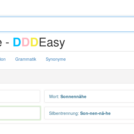
 -
Easy
D
D
D
tion
Grammatik
Synonyme
Wort
:
Sonnennähe
Silbentrennung
:
Son•nen•nä•he