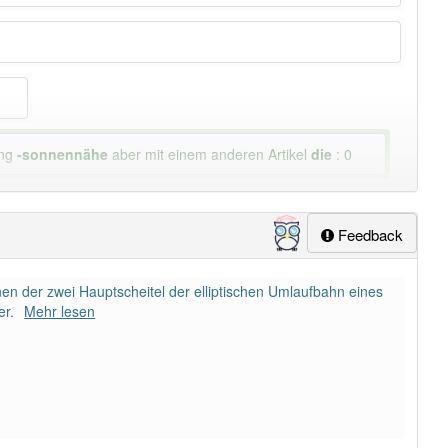
ung
-sonnennähe
aber mit einem anderen Artikel
die
: 0
lapp-Nutzer haben den Artikel korrekt erraten.
Feedback
nen der zwei Hauptscheitel der elliptischen Umlaufbahn eines
er.
Mehr lesen