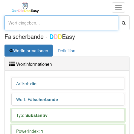
Toggle
navigati
Fälscherbande -
D
D
D
Easy
Wortinformationen
Definition
Wortinformationen
Artikel
:
die
Wort
:
Fälscherbande
Typ:
Substantiv
PowerIndex:
1