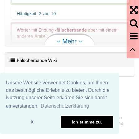
Häufigkeit: 2 von 10
Wörter mit Endung
-fälscherbande
aber mit einem
anderen Artikel: -1
Mehr
88% unserer Spielapp-Nutzer haben den Artikel
korrekt erraten.
Fälscherbande Wiki
Unsere Website verwendet Cookies, um Ihnen
das bestmögliche Erlebnis zu bieten. Durch die
Nutzung unserer Seite erklären Sie sich damit
einverstanden.
Datenschutzerklärung
Impressum
Datenschutz
Wir übernehmen keine Garantie und keine Haftung für die
X
Ich stimme zu.
Richtigkeit und Vollständigkeit dieser Seite. DDDEasy 2024