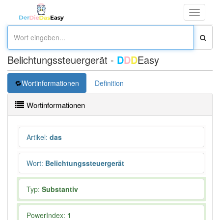
Toggle
navigati
Belichtungssteuergerät -
D
D
D
Easy
Wortinformationen
Definition
Wortinformationen
Artikel
:
das
Wort
:
Belichtungssteuergerät
Typ:
Substantiv
PowerIndex:
1