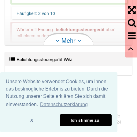
Häufigkeit: 2 von 10
Wörter mit Endung
-belichtungssteuergerät
aber
mit einem anderen Artikel: -1
Mehr
80% unserer Spielapp-Nutzer haben den Artikel
korrekt erraten.
Belichtungssteuergerät Wiki
Unsere Website verwendet Cookies, um Ihnen
das bestmögliche Erlebnis zu bieten. Durch die
Nutzung unserer Seite erklären Sie sich damit
einverstanden.
Datenschutzerklärung
Impressum
Datenschutz
Wir übernehmen keine Garantie und keine Haftung für die
X
Ich stimme zu.
Richtigkeit und Vollständigkeit dieser Seite. DDDEasy 2024