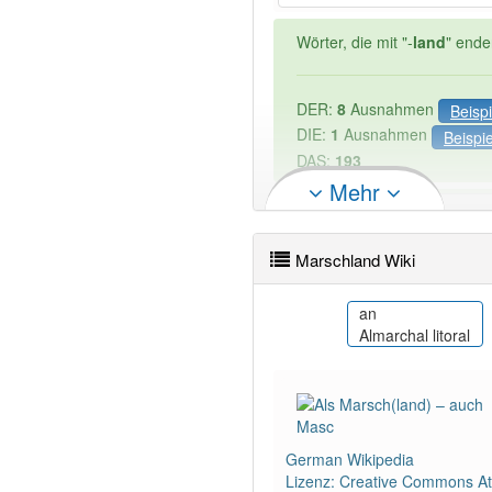
Wörter, die mit "-
land
" ende
DER:
8
Ausnahmen
Beispi
DIE:
1
Ausnahmen
Beispi
DAS:
193
Mehr
PowerIndex:
3
Marschland Wiki
Wörter mit Endung
-marsch
ast
an
paqlar
Marisma
Almarchal litoral
88% unserer Spielapp-Nutzer
German Wikipedia
Lizenz: Creative Commons Att