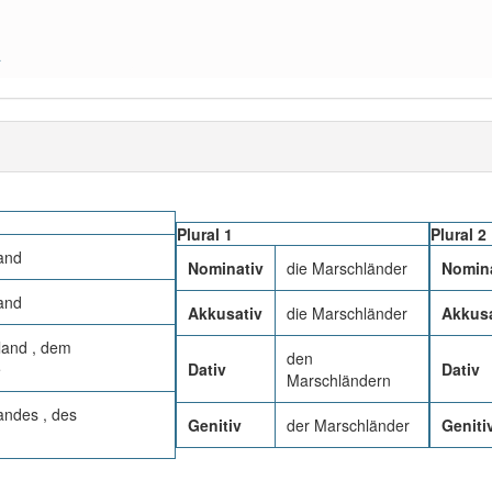
a
Plural 1
Plural 2
and
Nominativ
die Marschländer
Nomina
and
Akkusativ
die Marschländer
Akkusa
and , dem
den
e
Dativ
Dativ
Marschländern
andes , des
Genitiv
der Marschländer
Geniti