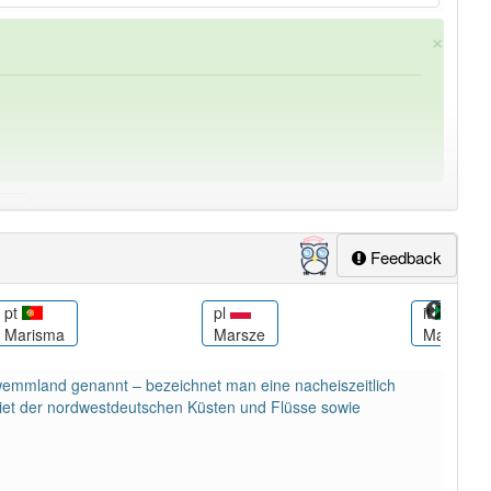
×
Feedback
ung
-marschland
aber mit einem anderen Artikel
das
: 0
pt
pl
it
Marisma
Marsze
Marschla
emmland genannt – bezeichnet man eine nacheiszeitlich
et der nordwestdeutschen Küsten und Flüsse sowie