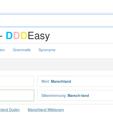
 -
Easy
D
D
D
tion
Grammatik
Synonyme
Wort
:
Marschland
Silbentrennung
:
Marsch•land
hland Duden
Marschland Wiktionary