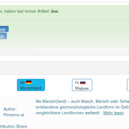
n, haben fast immer Artikel:
das
.
ele
ele
Häufigkeit: 4 von 10
land
: 1
Wörter mit End
de
ru
Marschland
Марши
 haben den Artikel korrekt erraten.
Als Marsch(land) – auch Masch, Mersch oder Schw
entstandene geomorphologische Landform im Gebi
Author:
vergleichbare Landformen weltweit.
Mehr lesen
Pincerno at
ribution-Share