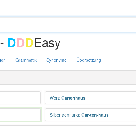
 -
Easy
D
D
D
tion
Grammatik
Synonyme
Übersetzung
Wort
:
Gartenhaus
Silbentrennung
:
Gar•ten•haus