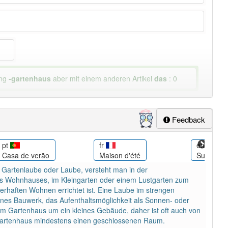
ung
-gartenhaus
aber mit einem anderen Artikel
das
: 0
Feedback
pt
fr
en
Casa de verão
Maison d'été
Summer 
Gartenlaube oder Laube, versteht man in der
s Wohnhauses, im Kleingarten oder einem Lustgarten zum
rhaften Wohnen errichtet ist. Eine Laube im strengen
enes Bauwerk, das Aufenthaltsmöglichkeit als Sonnen- oder
nem Gartenhaus um ein kleines Gebäude, daher ist oft auch von
Gartenhaus mindestens einen geschlossenen Raum.