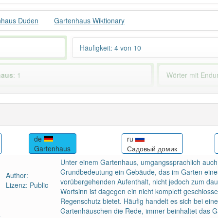
nhaus Duden
Gartenhaus Wiktionary
Häufigkeit: 4 von 10
haus
: 1
Wörter mit End
 haben den Artikel korrekt erraten.
de
ru
Gartenhaus
Садовый домик
Unter einem Gartenhaus, umgangssprachlich auch 
Grundbedeutung ein Gebäude, das im Garten eine
Author:
vorübergehenden Aufenthalt, nicht jedoch zum daue
Lizenz: Public
Wortsinn ist dagegen ein nicht komplett geschloss
Regenschutz bietet. Häufig handelt es sich bei ei
Gartenhäuschen die Rede, immer beinhaltet das 
a