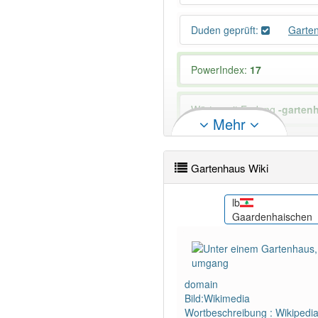
Duden geprüft:
Garte
PowerIndex:
17
Wörter mit Endung
-garten
Mehr
84% unserer Spielapp-Nutzer
Gartenhaus Wiki
nl
lb
 будинок
Tuinhuis
Gaardenhaischen
domain
Bild:Wikimedia
Wortbeschreibung : Wikipedi