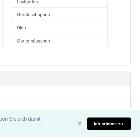
Lustgarten
Geräteschuppen
Dien
Gartenhäuschen
ren Sie sich damit
X
Ich stimme zu.
eite. DDDEasy 2024