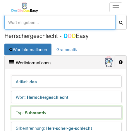
Toggle
navigati
Herrschergeschlecht -
D
D
D
Easy
Wortinformationen
Grammatik
Wortinformationen
Artikel
:
das
Wort
:
Herrschergeschlecht
Typ:
Substantiv
Silbentrennung
:
Herr•scher•ge•schlecht