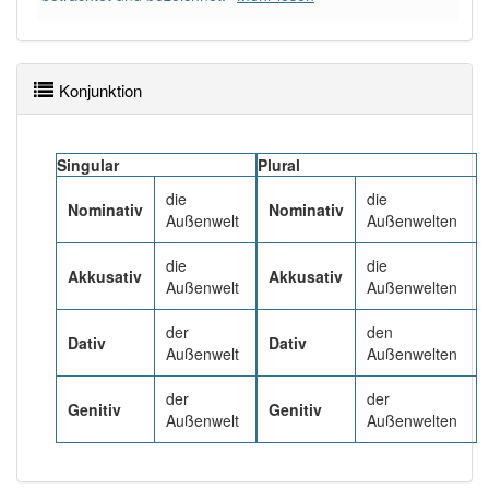
97% unserer Spielapp-Nutzer haben den Artikel
korrekt erraten.
Konjunktion
Singular
Plural
die
die
Nominativ
Nominativ
Außenwelt
Außenwelten
die
die
Akkusativ
Akkusativ
Außenwelt
Außenwelten
der
den
Dativ
Dativ
Außenwelt
Außenwelten
der
der
Genitiv
Genitiv
Außenwelt
Außenwelten