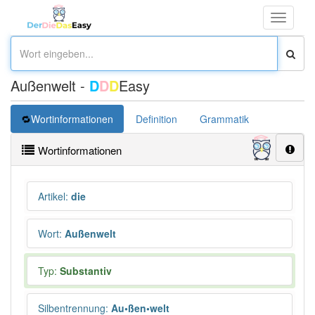
Toggle
navigati
Außenwelt -
D
D
D
Easy
Wortinformationen
Definition
Grammatik
Übersetz
Wortinformationen
Artikel
:
die
Wort
:
Außenwelt
Typ:
Substantiv
Silbentrennung
:
Au•ßen•welt