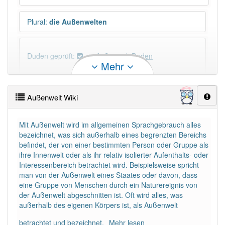
Plural
:
die Außenwelten
Duden geprüft:
Außenwelt Duden
Mehr
Außenwelt Wiktionary
Außenwelt Wiki
PowerIndex:
3
Mit Außenwelt wird im allgemeinen Sprachgebrauch alles
bezeichnet, was sich außerhalb eines begrenzten Bereichs
Häufigkeit: 4 von 10
befindet, der von einer bestimmten Person oder Gruppe als
ihre Innenwelt oder als ihr relativ isolierter Aufenthalts- oder
Wörter mit Endung
-außenwelt
: 1
Interessenbereich betrachtet wird. Beispielsweise spricht
man von der Außenwelt eines Staates oder davon, dass
eine Gruppe von Menschen durch ein Naturereignis von
Wörter mit Endung
-außenwelt
aber mit einem
der Außenwelt abgeschnitten ist. Oft wird alles, was
anderen Artikel
die
: 0
außerhalb des eigenen Körpers ist, als Außenwelt
betrachtet und bezeichnet.
Mehr lesen