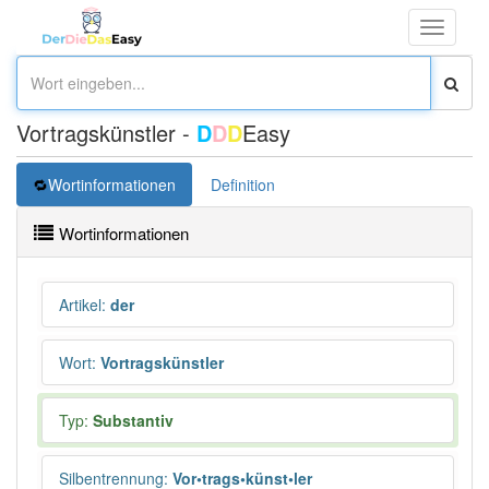
Toggle
navigati
Vortragskünstler -
D
D
D
Easy
Wortinformationen
Definition
Wortinformationen
Artikel
:
der
Wort
:
Vortragskünstler
Typ:
Substantiv
Silbentrennung
:
Vor•trags•künst•ler