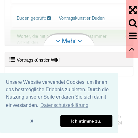
Duden geprüft:
Vortragskünstler Duden
×
Wörter, die mit "-
ler
" enden, haben fast immer
Mehr
Artikel:
der
.
Vortragskünstler Wiki
DER:
1 397
DIE:
9
Ausnahmen
Beispiele
Unsere Website verwendet Cookies, um Ihnen
DAS:
11
Ausnahmen
Beispiele
das bestmögliche Erlebnis zu bieten. Durch die
Nutzung unserer Seite erklären Sie sich damit
PowerIndex:
5
einverstanden.
Datenschutzerklärung
Impressum
Datenschutz
Wir übernehmen keine Garantie und keine Haftung für die
Häufigkeit: 4 von 10
X
Ich stimme zu.
Richtigkeit und Vollständigkeit dieser Seite. DDDEasy 2024
Wörter mit Endung
-vortragskünstler
: 1