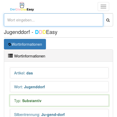
Toggle
navigati
Jugenddorf -
D
D
D
Easy
Wortinformationen
Wortinformationen
Artikel
:
das
Wort
:
Jugenddorf
Typ:
Substantiv
Silbentrennung
:
Ju•gend•dorf