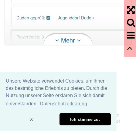
Duden geprüft:
Jugenddorf Duden
PowerIndex:
3
Mehr
Häufigkeit: 4 von 10
Wörter mit Endung
-jugenddorf
: 1
Unsere Website verwendet Cookies, um Ihnen
Wörter mit Endung
-jugenddorf
aber mit einem
das bestmögliche Erlebnis zu bieten. Durch die
anderen Artikel
das
: 0
Nutzung unserer Seite erklären Sie sich damit
einverstanden.
Datenschutzerklärung
98% unserer Spielapp-Nutzer haben den Artikel
Impressum
Datenschutz
korrekt erraten.
Wir übernehmen keine Garantie und keine Haftung für die
X
Ich stimme zu.
Richtigkeit und Vollständigkeit dieser Seite. DDDEasy 2024