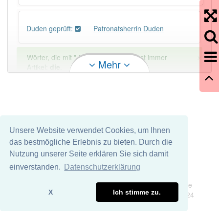
Duden geprüft:
Patronatsherrin Duden
×
Wörter, die mit "-
in
" enden, haben fast immer
Mehr
Artikel:
die
.
DER:
670
Ausnahmen
Beispiele
DIE:
10 051
Unsere Website verwendet Cookies, um Ihnen
DAS:
918
Ausnahmen
Beispiele
das bestmögliche Erlebnis zu bieten. Durch die
Nutzung unserer Seite erklären Sie sich damit
PowerIndex:
2
einverstanden.
Datenschutzerklärung
Impressum
Datenschutz
Wir übernehmen keine Garantie und keine Haftung für die
Häufigkeit: 2 von 10
X
Ich stimme zu.
Richtigkeit und Vollständigkeit dieser Seite. DDDEasy 2024
Wörter mit Endung
-patronatsherrin
: 1