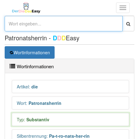
Toggle
navigati
Patronatsherrin -
D
D
D
Easy
Wortinformationen
Wortinformationen
Artikel
:
die
Wort
:
Patronatsherrin
Typ:
Substantiv
Silbentrennung
:
Pa•t•ro•nats•her•rin