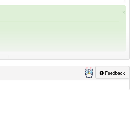
×
Feedback
ung
-tigerfärbung
aber mit einem anderen Artikel
die
: 0