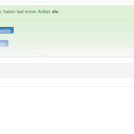
n, haben fast immer Artikel:
die
.
spiele
ele
Häufigkeit: 2 von 10
rbung
: 1
Wörter mit End
 haben den Artikel korrekt erraten.