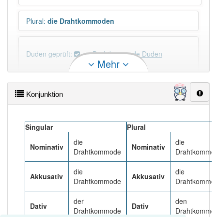
Plural
:
die Drahtkommoden
Duden geprüft:
Drahtkommode Duden
Mehr
Drahtkommode Wiktionary
Konjunktion
PowerIndex:
3
Singular
Plural
Häufigkeit: 2 von 10
die
die
Nominativ
Nominativ
Drahtkommode
Drahtkommo
Wörter mit Endung
-drahtkommode
: 1
die
die
Akkusativ
Akkusativ
Drahtkommode
Drahtkommo
Wörter mit Endung
-drahtkommode
aber mit einem
anderen Artikel
die
: 0
der
den
Dativ
Dativ
Drahtkommode
Drahtkommo