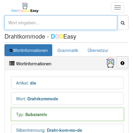
Toggle
navigati
Drahtkommode -
D
D
D
Easy
Wortinformationen
Grammatik
Übersetzung
Wortinformationen
Artikel
:
die
Wort
:
Drahtkommode
Typ:
Substantiv
Silbentrennung
:
Draht•kom•mo•de