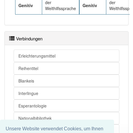
der
der
Genitiv
Genitiv
Welthilfssprache
Welthilfsspr
Verbindungen
Erleichterungsmittel
Reihentitel
Blankeis
Interlingue
Esperantologie
Nationalbibliothek
Unsere Website verwendet Cookies, um Ihnen
Plansprache