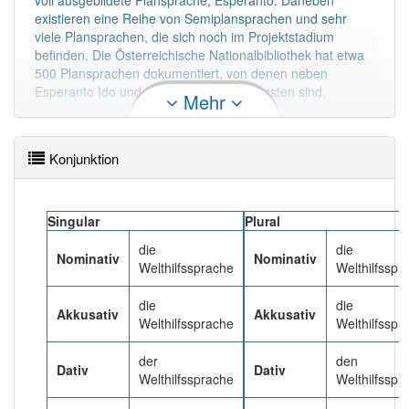
voll ausgebildete Plansprache, Esperanto. Daneben
94% unserer Spielapp-Nutzer haben den Artikel
existieren eine Reihe von Semiplansprachen und sehr
korrekt erraten.
viele Plansprachen, die sich noch im Projektstadium
befinden. Die Österreichische Nationalbibliothek hat etwa
500 Plansprachen dokumentiert, von denen neben
Esperanto Ido und Interlingua die wichtigsten sind.
Mehr
Mehr lesen
Konjunktion
Singular
Plural
die
die
Nominativ
Nominativ
Welthilfssprache
Welthilfsspr
die
die
Akkusativ
Akkusativ
Welthilfssprache
Welthilfsspr
der
den
Dativ
Dativ
Welthilfssprache
Welthilfsspr