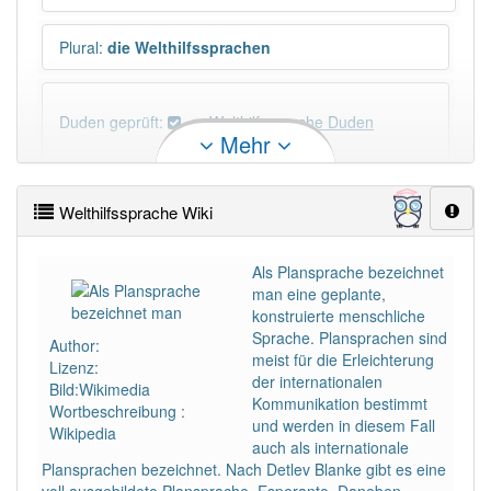
Plural
:
die Welthilfssprachen
Duden geprüft:
Welthilfssprache Duden
Mehr
Welthilfssprache Wiktionary
Welthilfssprache Wiki
PowerIndex:
2
Als Plansprache bezeichnet
man eine geplante,
Häufigkeit: 2 von 10
konstruierte menschliche
Sprache. Plansprachen sind
Author:
Wörter mit Endung
-welthilfssprache
: 1
meist für die Erleichterung
Lizenz:
der internationalen
Bild:Wikimedia
Kommunikation bestimmt
Wortbeschreibung :
Wörter mit Endung
-welthilfssprache
aber mit einem
und werden in diesem Fall
Wikipedia
anderen Artikel
die
: 0
auch als internationale
Plansprachen bezeichnet. Nach Detlev Blanke gibt es eine