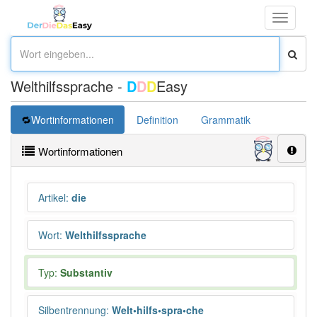
Toggle
navigati
Welthilfssprache -
D
D
D
Easy
Wortinformationen
Definition
Grammatik
Übersetz
Wortinformationen
Artikel
:
die
Wort
:
Welthilfssprache
Typ:
Substantiv
Silbentrennung
:
Welt•hilfs•spra•che