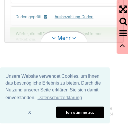
Duden geprüft:
Ausbezahlung Duden
×
Wörter, die mit "-
ung
" enden, haben fast immer
Mehr
Artikel:
die
.
DER:
127
Ausnahmen
Beispiele
DIE:
11 043
Unsere Website verwendet Cookies, um Ihnen
DAS:
2
Ausnahmen
Beispiele
das bestmögliche Erlebnis zu bieten. Durch die
Nutzung unserer Seite erklären Sie sich damit
PowerIndex:
3
einverstanden.
Datenschutzerklärung
Impressum
Datenschutz
Wir übernehmen keine Garantie und keine Haftung für die
Häufigkeit: 2 von 10
X
Ich stimme zu.
Richtigkeit und Vollständigkeit dieser Seite. DDDEasy 2024
Wörter mit Endung
-ausbezahlung
: 2