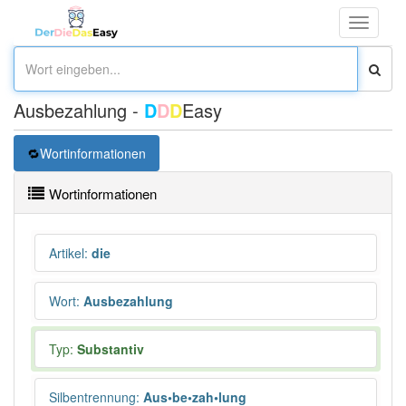
Toggle
navigati
Ausbezahlung -
D
D
D
Easy
Wortinformationen
Wortinformationen
Artikel
:
die
Wort
:
Ausbezahlung
Typ:
Substantiv
Silbentrennung
:
Aus•be•zah•lung