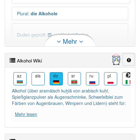
Plural
:
die Alkohole
Duden geprüft:
Alkohol Duden
Mehr
Alkohol Wiktionary
Alkohol Wiki
PowerIndex:
397
cs
az
als
de
sr
ru
pl
it
Häufigkeit: 6 von 10
Alkohol (über aramäisch kuḫlā von arabisch kuḥl,
Spießglanzpulver als Augenschminke, Schwefelblei zum
Wörter mit Endung
-alkohol
: 11
Färben von Augenbrauen, Wimpern und Lidern) steht für:
Mehr lesen
Wörter mit Endung
-alkohol
aber mit einem anderen
Artikel
der
: 0