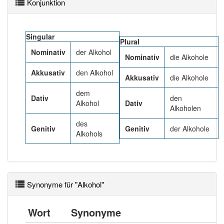
91% unserer Spielapp-Nutzer haben den Artikel
Konjunktion
korrekt erraten.
Singular
Plural
Nominativ
der Alkohol
Nominativ
die Alkohole
Akkusativ
den Alkohol
Akkusativ
die Alkohole
dem
Dativ
den
Alkohol
Dativ
Alkoholen
des
Genitiv
Genitiv
der Alkohole
Alkohols
Synonyme für "Alkohol"
Wort
Synonyme