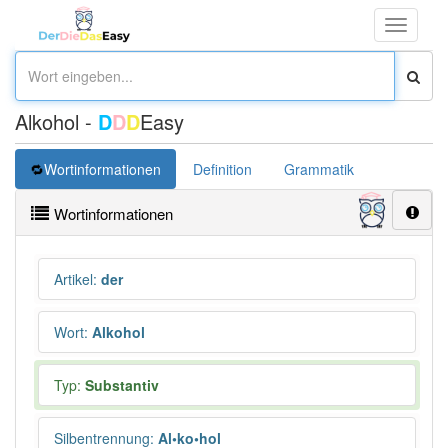
Toggle
navigati
Alkohol -
D
D
D
Easy
Wortinformationen
Definition
Grammatik
Synonym
Wortinformationen
Artikel
:
der
Wort
:
Alkohol
Typ:
Substantiv
Silbentrennung
:
Al•ko•hol