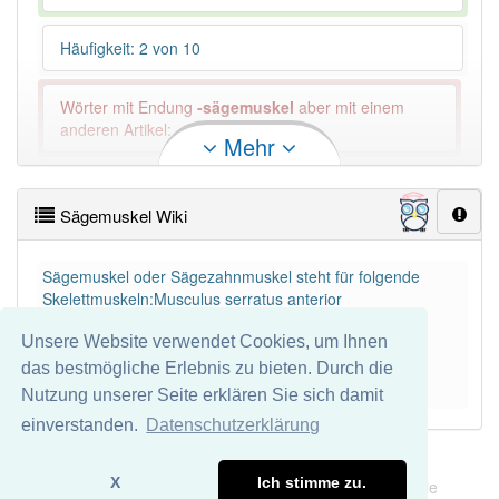
Häufigkeit: 2 von 10
Wörter mit Endung
-sägemuskel
aber mit einem
anderen Artikel: -1
Mehr
94% unserer Spielapp-Nutzer haben den Artikel
korrekt erraten.
Sägemuskel Wiki
Sägemuskel oder Sägezahnmuskel steht für folgende
Skelettmuskeln:Musculus serratus anterior
Musculus serratus posterior superior
Unsere Website verwendet Cookies, um Ihnen
Musculus serratus posterior inferior
das bestmögliche Erlebnis zu bieten. Durch die
Mehr lesen
Nutzung unserer Seite erklären Sie sich damit
einverstanden.
Datenschutzerklärung
Impressum
Datenschutz
X
Ich stimme zu.
Wir übernehmen keine Garantie und keine Haftung für die