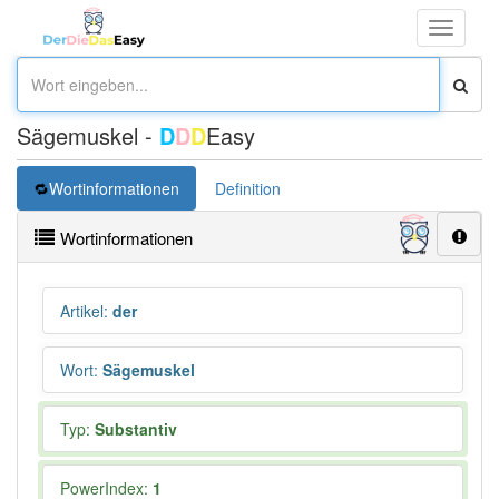
Toggle
navigati
Sägemuskel -
D
D
D
Easy
Wortinformationen
Definition
Wortinformationen
Artikel
:
der
Wort
:
Sägemuskel
Typ:
Substantiv
PowerIndex:
1