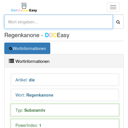
Toggle
navigati
Regenkanone -
D
D
D
Easy
Wortinformationen
Wortinformationen
Artikel
:
die
Wort
:
Regenkanone
Typ:
Substantiv
PowerIndex:
1