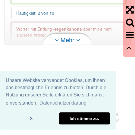
Häufigkeit: 2 von 10
Wörter mit Endung
-regenkanone
aber mit einem
anderen Artikel: -1
Mehr
82% unserer Spielapp-Nutzer haben den Artikel
korrekt erraten.
Unsere Website verwendet Cookies, um Ihnen
das bestmögliche Erlebnis zu bieten. Durch die
Nutzung unserer Seite erklären Sie sich damit
einverstanden.
Datenschutzerklärung
Impressum
Datenschutz
Wir übernehmen keine Garantie und keine Haftung für die
X
Ich stimme zu.
Richtigkeit und Vollständigkeit dieser Seite. DDDEasy 2024