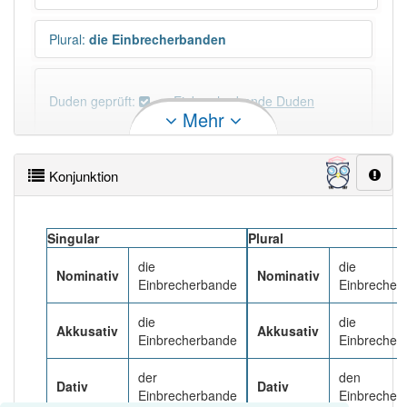
Plural
:
die Einbrecherbanden
Duden geprüft:
Einbrecherbande Duden
Mehr
Einbrecherbande Wiktionary
Konjunktion
PowerIndex:
5
Singular
Plural
Häufigkeit: 4 von 10
die
die
Nominativ
Nominativ
Einbrecherbande
Einbrecher
Wörter mit Endung
-einbrecherbande
: 1
die
die
Akkusativ
Akkusativ
Einbrecherbande
Einbrecher
Wörter mit Endung
-einbrecherbande
aber mit
einem anderen Artikel
die
: 0
der
den
Dativ
Dativ
Einbrecherbande
Einbrecher