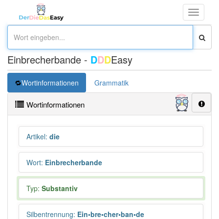
Toggle
navigati
Einbrecherbande -
D
D
D
Easy
Wortinformationen
Grammatik
Wortinformationen
Artikel
:
die
Wort
:
Einbrecherbande
Typ:
Substantiv
Silbentrennung
:
Ein•bre•cher•ban•de