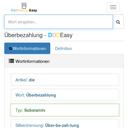
Toggle
navigati
Überbezahlung -
D
D
D
Easy
Wortinformationen
Definition
Wortinformationen
Artikel
:
die
Wort
:
Überbezahlung
Typ:
Substantiv
Silbentrennung
:
Über•be•zah•lung