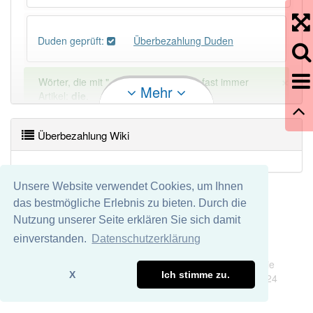
Duden geprüft:
Überbezahlung Duden
×
Wörter, die mit "-
ung
" enden, haben fast immer
Mehr
Artikel:
die
.
Überbezahlung Wiki
DER:
127
Ausnahmen
Beispiele
DIE:
11 043
Unsere Website verwendet Cookies, um Ihnen
DAS:
2
Ausnahmen
Beispiele
das bestmögliche Erlebnis zu bieten. Durch die
Nutzung unserer Seite erklären Sie sich damit
PowerIndex:
2
einverstanden.
Datenschutzerklärung
Impressum
Datenschutz
Wir übernehmen keine Garantie und keine Haftung für die
Häufigkeit: 2 von 10
X
Ich stimme zu.
Richtigkeit und Vollständigkeit dieser Seite. DDDEasy 2024
Wörter mit Endung
-Überbezahlung
: 1