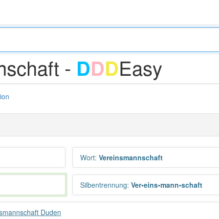
schaft -
Easy
D
D
D
tion
Wort
:
Vereinsmannschaft
Silbentrennung
:
Ver•eins•mann•schaft
nsmannschaft Duden