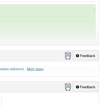
×
Feedback
ung
-vereinsmannschaft
aber mit einem anderen Artikel
erben teilnimmt.
Mehr lesen
Feedback