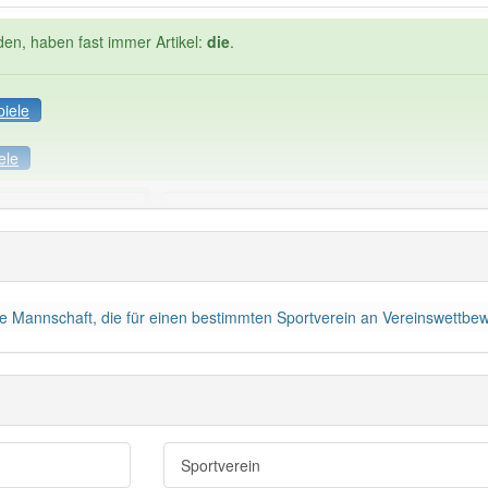
den, haben fast immer Artikel:
die
.
piele
ele
Häufigkeit: 4 von 10
smannschaft
: 1
Wörter mit End
die
: 0
ne Mannschaft, die für einen bestimmten Sportverein an Vereinswettbew
 haben den Artikel korrekt erraten.
Sportverein