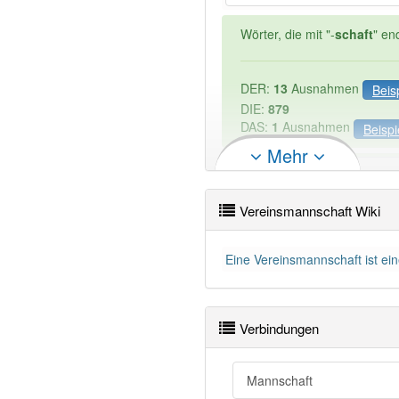
Wörter, die mit "-
schaft
" en
DER:
13
Ausnahmen
Beis
DIE:
879
DAS:
1
Ausnahmen
Beispi
Mehr
PowerIndex:
3
Vereinsmannschaft Wiki
Wörter mit Endung
-verein
Eine Vereinsmannschaft ist ei
96% unserer Spielapp-Nutzer
Verbindungen
Mannschaft