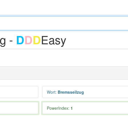
g -
Easy
D
D
D
Wort
:
Bremsseilzug
PowerIndex:
1