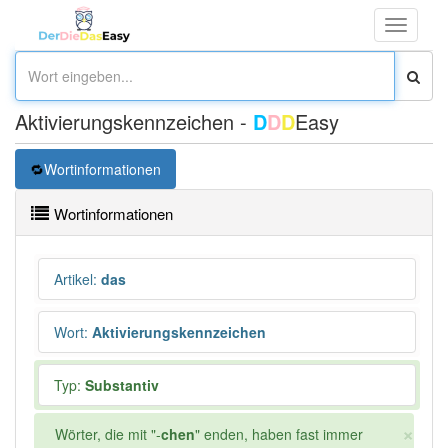
Toggle
navigati
Aktivierungskennzeichen -
D
D
D
Easy
Wortinformationen
Wortinformationen
Artikel
:
das
Wort
:
Aktivierungskennzeichen
Typ:
Substantiv
×
Wörter, die mit "-
chen
" enden, haben fast immer