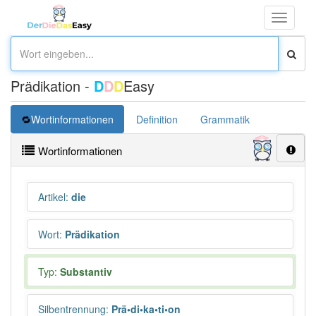
Toggle
navigati
Prädikation -
D
D
D
Easy
Wortinformationen
Definition
Grammatik
Wortinformationen
Artikel
:
die
Wort
:
Prädikation
Typ:
Substantiv
Silbentrennung
:
Prä•di•ka•ti•on