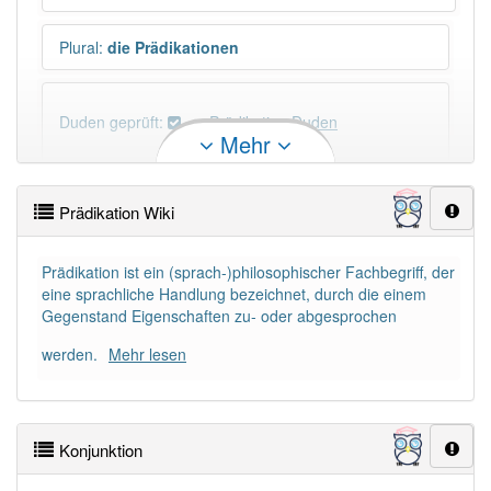
Plural
:
die Prädikationen
Duden geprüft:
Prädikation Duden
Mehr
Prädikation Wiktionary
Prädikation Wiki
×
Wörter, die mit "-
ion
" enden, haben fast immer
Artikel:
die
.
Prädikation ist ein (sprach-)philosophischer Fachbegriff, der
eine sprachliche Handlung bezeichnet, durch die einem
Gegenstand Eigenschaften zu- oder abgesprochen
DER:
21
Ausnahmen
Beispiele
werden.
Mehr lesen
DIE:
2 809
DAS:
114
Ausnahmen
Beispiele
Konjunktion
PowerIndex:
3