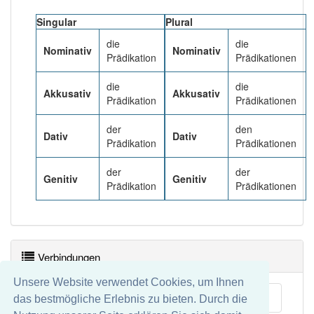
Singular
Plural
Häufigkeit: 2 von 10
die
die
Nominativ
Nominativ
Prädikation
Prädikationen
Wörter mit Endung
-prädikation
: 1
die
die
Akkusativ
Akkusativ
Prädikation
Prädikationen
Wörter mit Endung
-prädikation
aber mit einem
anderen Artikel
die
: 0
der
den
Dativ
Dativ
Prädikation
Prädikationen
Das Wort wird häufig verwendet im Bereich
Philosophie
der
der
Genitiv
Genitiv
Prädikation
Prädikationen
88% unserer Spielapp-Nutzer haben den Artikel
korrekt erraten.
Verbindungen
Unsere Website verwendet Cookies, um Ihnen
Fachbegriff
das bestmögliche Erlebnis zu bieten. Durch die