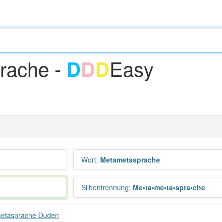
rache -
Easy
D
D
D
Wort
:
Metametasprache
Silbentrennung
:
Me•ta•me•ta•spra•che
etasprache Duden