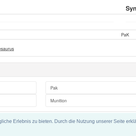
Sy
PaK
esaurus
Pak
Munition
che Erlebnis zu bieten. Durch die Nutzung unserer Seite erklä
tz
ie und keine Haftung für die Richtigkeit und Vollständigkeit dieser S