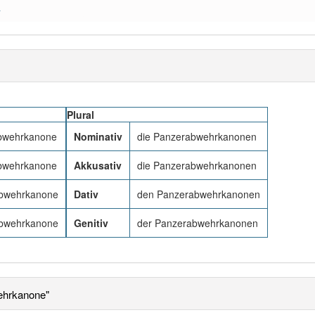
a
Plural
bwehrkanone
Nominativ
die Panzerabwehrkanonen
bwehrkanone
Akkusativ
die Panzerabwehrkanonen
abwehrkanone
Dativ
den Panzerabwehrkanonen
abwehrkanone
Genitiv
der Panzerabwehrkanonen
ehrkanone"