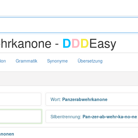
hrkanone -
Easy
D
D
D
tion
Grammatik
Synonyme
Übersetzung
Wort
:
Panzerabwehrkanone
Silbentrennung
:
Pan•zer•ab•wehr•ka•no•ne
anonen