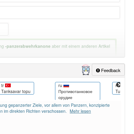
ung
-panzerabwehrkanone
aber mit einem anderen Artikel
Feedback
tr
ru
ro
Tanksavar topu
Противотанковое
Tun antit
орудие
ng gepanzerter Ziele, vor allem von Panzern, konzipierte
n im direkten Richten verschossen.
Mehr lesen