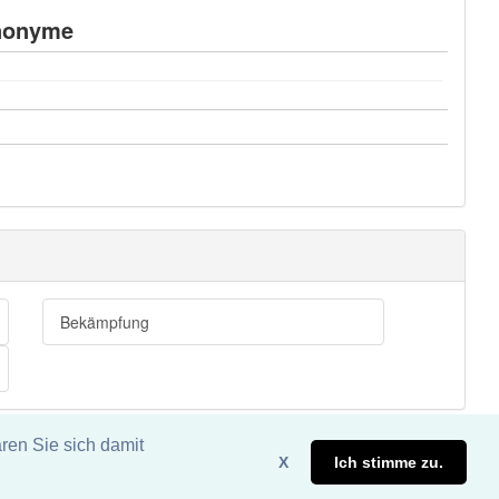
nonyme
Bekämpfung
ren Sie sich damit
X
Ich stimme zu.
eite. DDDEasy 2024