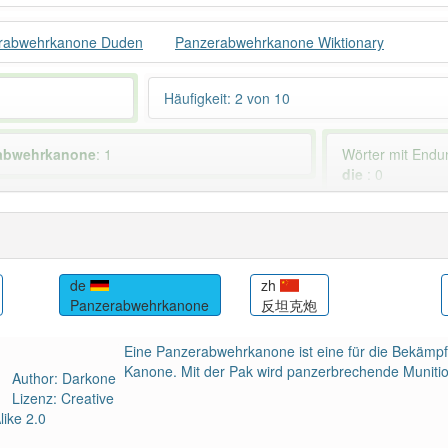
rabwehrkanone Duden
Panzerabwehrkanone Wiktionary
Häufigkeit: 2 von 10
abwehrkanone
: 1
Wörter mit End
die
: 0
 haben den Artikel korrekt erraten.
de
zh
Panzerabwehrkanone
反坦克炮
Eine Panzerabwehrkanone ist eine für die Bekämpfu
Kanone. Mit der Pak wird panzerbrechende Munitio
Author: Darkone
Lizenz: Creative
ike 2.0