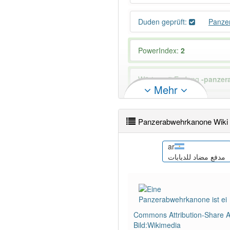
Duden geprüft:
Panze
PowerIndex:
2
Wörter mit Endung
-panzer
Mehr
91% unserer Spielapp-Nutzer
Panzerabwehrkanone Wiki
ca
ar
توپ
Canó antitancs
مدفع مضاد للدبابات
Commons Attribution-Share Al
Bild:Wikimedia