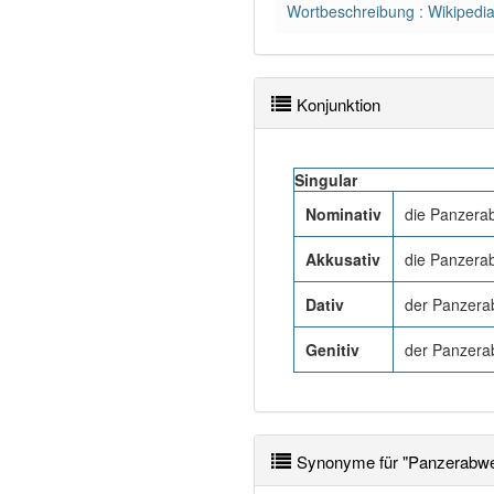
Wortbeschreibung : Wikipedi
Konjunktion
Singular
Nominativ
die Panzera
Akkusativ
die Panzera
Dativ
der Panzer
Genitiv
der Panzer
Synonyme für "Panzerabw