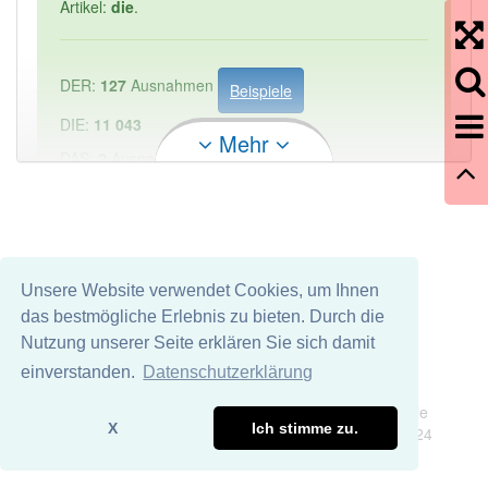
Artikel:
die
.
DER:
127
Ausnahmen
Beispiele
DIE:
11 043
Mehr
DAS:
2
Ausnahmen
Beispiele
PowerIndex:
1
Häufigkeit: 2 von 10
Unsere Website verwendet Cookies, um Ihnen
das bestmögliche Erlebnis zu bieten. Durch die
Wörter mit Endung
-computereinstellung
aber mit
Nutzung unserer Seite erklären Sie sich damit
einem anderen Artikel: -1
einverstanden.
Datenschutzerklärung
Impressum
Datenschutz
Wir übernehmen keine Garantie und keine Haftung für die
89% unserer Spielapp-Nutzer haben den Artikel
X
Ich stimme zu.
Richtigkeit und Vollständigkeit dieser Seite. DDDEasy 2024
korrekt erraten.