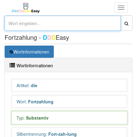
Toggle
navigati
Fortzahlung -
D
D
D
Easy
Wortinformationen
Wortinformationen
Artikel
:
die
Wort
:
Fortzahlung
Typ:
Substantiv
Silbentrennung
:
Fort•zah•lung