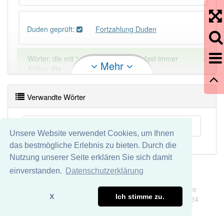
Duden geprüft:
Fortzahlung Duden
×
Wörter, die mit "-
ung
" enden, haben fast immer
Mehr
Artikel:
die
.
Verwandte Wörter
DER:
127
Ausnahmen
Beispiele
DIE:
11 043
Lohnfortzahlung
Unsere Website verwendet Cookies, um Ihnen
DAS:
2
Ausnahmen
Beispiele
das bestmögliche Erlebnis zu bieten. Durch die
Nutzung unserer Seite erklären Sie sich damit
PowerIndex:
5
einverstanden.
Datenschutzerklärung
Impressum
Datenschutz
Wir übernehmen keine Garantie und keine Haftung für die
Häufigkeit: 4 von 10
X
Ich stimme zu.
Richtigkeit und Vollständigkeit dieser Seite. DDDEasy 2024
Wörter mit Endung
-fortzahlung
: 2