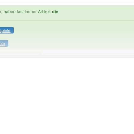
n, haben fast immer Artikel:
die
.
spiele
ele
Häufigkeit: 4 von 10
stung
: 1
Wörter mit End
 haben den Artikel korrekt erraten.