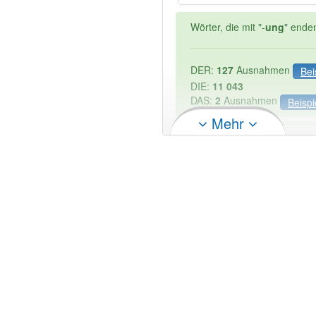
Wörter, die mit "-
ung
" ende
DER:
127
Ausnahmen
Bei
DIE:
11 043
DAS:
2
Ausnahmen
Beispi
Mehr
PowerIndex:
5
Wörter mit Endung
-fahrlei
81% unserer Spielapp-Nutzer