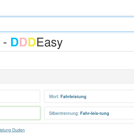
 -
Easy
D
D
D
Wort
:
Fahrleistung
Silbentrennung
:
Fahr•leis•tung
istung Duden