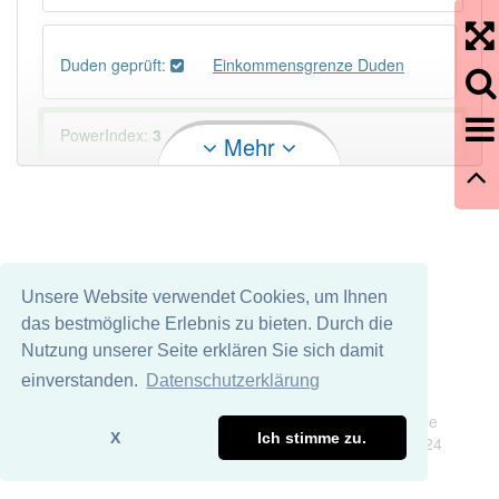
Duden geprüft:
Einkommensgrenze Duden
PowerIndex:
3
Mehr
Häufigkeit: 4 von 10
Wörter mit Endung
-einkommensgrenze
: 1
Unsere Website verwendet Cookies, um Ihnen
Wörter mit Endung
-einkommensgrenze
aber mit
das bestmögliche Erlebnis zu bieten. Durch die
einem anderen Artikel
die
: 0
Nutzung unserer Seite erklären Sie sich damit
einverstanden.
Datenschutzerklärung
84% unserer Spielapp-Nutzer haben den Artikel
Impressum
Datenschutz
korrekt erraten.
Wir übernehmen keine Garantie und keine Haftung für die
X
Ich stimme zu.
Richtigkeit und Vollständigkeit dieser Seite. DDDEasy 2024