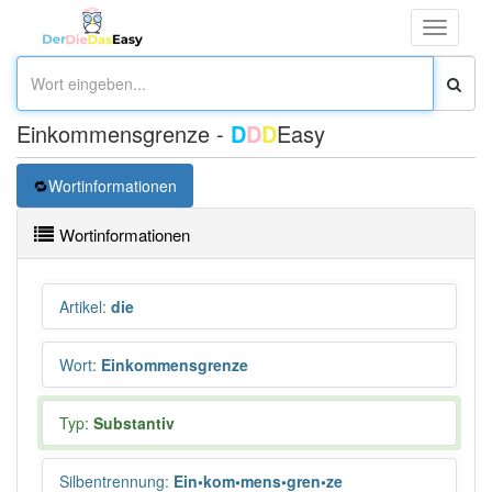
Toggle
navigati
Einkommensgrenze -
D
D
D
Easy
Wortinformationen
Wortinformationen
Artikel
:
die
Wort
:
Einkommensgrenze
Typ:
Substantiv
Silbentrennung
:
Ein•kom•mens•gren•ze