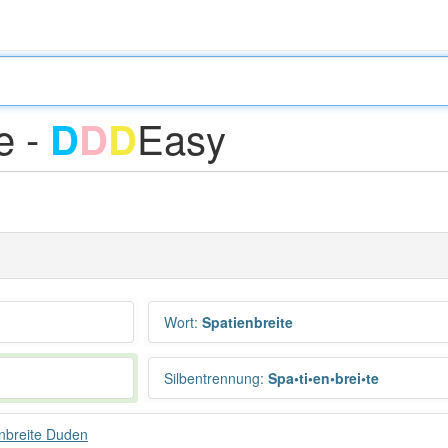
e -
Easy
D
D
D
Wort
:
Spatienbreite
Silbentrennung
:
Spa•ti•en•brei•te
nbreite Duden