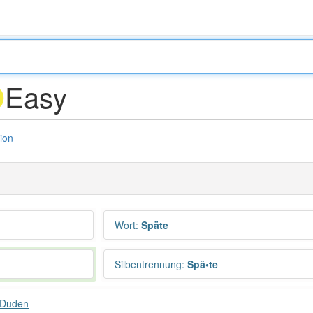
Easy
D
tion
Wort
:
Späte
Silbentrennung
:
Spä•te
 Duden