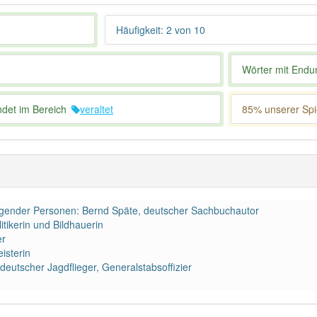
Häufigkeit: 2 von 10
1
Wörter mit End
ndet im Bereich
veraltet
85% unserer Spie
olgender Personen: Bernd Späte, deutscher Sachbuchautor
tikerin und Bildhauerin
er
isterin
eutscher Jagdflieger, Generalstabsoffizier