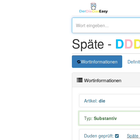
Späte -
D
D
Wortinformationen
Defini
Wortinformationen
Artikel
:
die
Typ:
Substantiv
Duden geprüft:
Späte