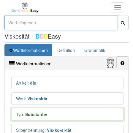
Toggle
navigati
Viskosität -
D
D
D
Easy
Wortinformationen
Definition
Grammatik
Synonym
Wortinformationen
Artikel
:
die
Wort
:
Viskosität
Typ:
Substantiv
Silbentrennung
:
Vis•ko•si•tät