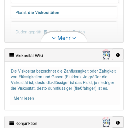
Plural
:
die Viskositäten
Duden geprüft:
Viskosität Duden
Mehr
Viskosität Wiktionary
Viskosität Wiki
PowerIndex:
5
Die Viskosität bezeichnet die Zähflüssigkeit oder Zähigkeit
von Flüssigkeiten und Gasen (Fluiden). Je größer die
Häufigkeit: 4 von 10
Viskosität ist, desto dickflüssiger ist das Fluid; je niedriger
die Viskosität, desto dünnflüssiger (fließfähiger) ist es.
Wörter mit Endung
-viskosität
: 1
Mehr lesen
Wörter mit Endung
-viskosität
aber mit einem
anderen Artikel
die
: 0
Konjunktion