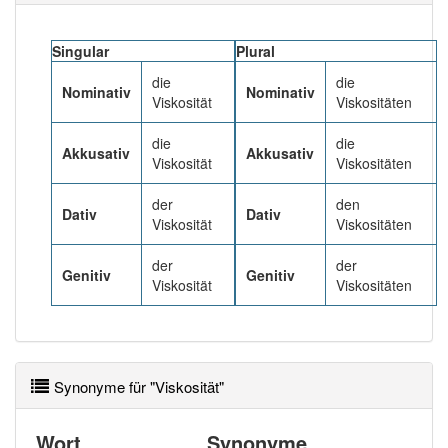
Das Wort wird häufig verwendet im Bereich
Chemie
Technik
Singular
Plural
95% unserer Spielapp-Nutzer haben den Artikel
die
die
Nominativ
Nominativ
korrekt erraten.
Viskosität
Viskositäten
die
die
Akkusativ
Akkusativ
Viskosität
Viskositäten
der
den
Dativ
Dativ
Viskosität
Viskositäten
der
der
Genitiv
Genitiv
Viskosität
Viskositäten
Synonyme für "Viskosität"
Wort
Synonyme