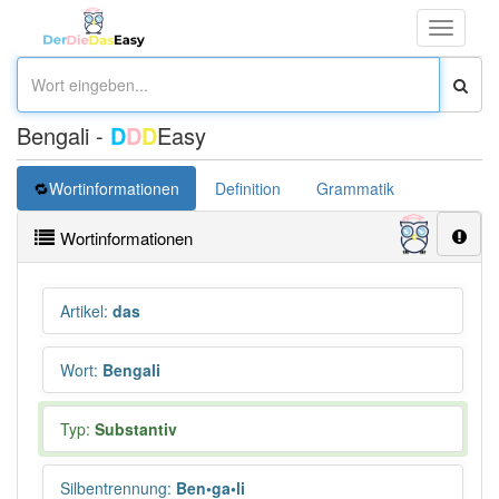
Toggle
navigati
Bengali -
D
D
D
Easy
Wortinformationen
Definition
Grammatik
Wortinformationen
Artikel
:
das
Wort
:
Bengali
Typ:
Substantiv
Silbentrennung
:
Ben•ga•li