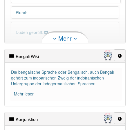
Plural
:
—
Duden geprüft:
Bengali Duden
Mehr
Bengali Wiktionary
Bengali Wiki
PowerIndex:
3
Die bengalische Sprache oder Bengalisch, auch Bengali
gehört zum indoarischen Zweig der indoiranischen
Häufigkeit: 4 von 10
Untergruppe der indogermanischen Sprachen.
Mehr lesen
Wörter mit Endung
-bengali
: 1
Wörter mit Endung
-bengali
aber mit einem anderen
Artikel
das
: 0
Konjunktion