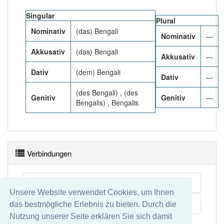
95% unserer Spielapp-Nutzer haben den Artikel
korrekt erraten.
Singular
Plural
Nominativ
(das) Bengali
Nominativ
—
Akkusativ
(das) Bengali
Akkusativ
—
Dativ
(dem) Bengali
Dativ
—
(des Bengali) , (des
Genitiv
Genitiv
—
Bengalis) , Bengalis
Verbindungen
Untergruppe
Unsere Website verwendet Cookies, um Ihnen
Zweig
das bestmögliche Erlebnis zu bieten. Durch die
Nutzung unserer Seite erklären Sie sich damit