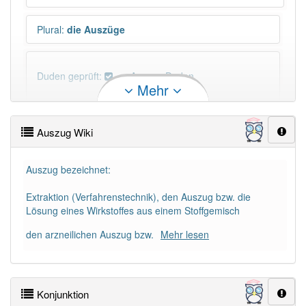
Plural
:
die Auszüge
Duden geprüft:
Auszug Duden
Mehr
Auszug Wiktionary
Auszug Wiki
PowerIndex:
784
Auszug bezeichnet:
Häufigkeit: 6 von 10
Extraktion (Verfahrenstechnik), den Auszug bzw. die
Lösung eines Wirkstoffes aus einem Stoffgemisch
Wörter mit Endung
-auszug
: 9
den arzneilichen Auszug bzw.
Mehr lesen
Wörter mit Endung
-auszug
aber mit einem anderen
Artikel
der
: 0
Konjunktion