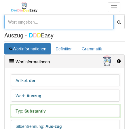
Toggle
navigati
Auszug -
D
D
D
Easy
Wortinformationen
Definition
Grammatik
Synonym
Wortinformationen
Artikel
:
der
Wort
:
Auszug
Typ:
Substantiv
Silbentrennung
:
Aus•zug