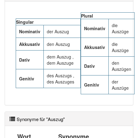
81% unserer Spielapp-Nutzer haben den Artikel
korrekt erraten.
Plural
Singular
die
Nominativ
Nominativ
der Auszug
Auszüge
Akkusativ
den Auszug
die
Akkusativ
Auszüge
dem Auszug ,
Dativ
dem Auszuge
den
Dativ
Auszügen
des Auszugs ,
Genitiv
des Auszuges
der
Genitiv
Auszüge
Synonyme für "Auszug"
Wort
Synonyme