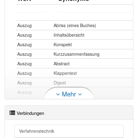
Auszug
Abriss (eines Buches)
Auszug
Inhaltsübersicht
Auszug
Konspekt
Auszug
Kurzzusammenfassung
Auszug
Abstract
Auszug
Klappentext
Auszug
Digest
Auszug
Epitome
Mehr
Auszug
Auswahl
Auszug
Ausschnitt
Verbindungen
Auszug
Zusammenfassung
Auszug
Breviarium
Verfahrenstechnik