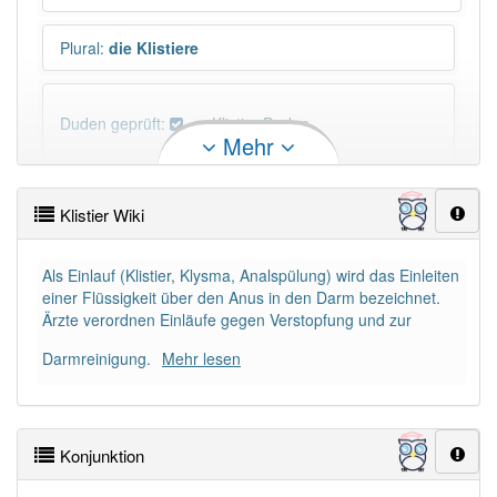
Plural
:
die Klistiere
Duden geprüft:
Klistier Duden
Mehr
Klistier Wiktionary
Klistier Wiki
PowerIndex:
3
Als Einlauf (Klistier, Klysma, Analspülung) wird das Einleiten
einer Flüssigkeit über den Anus in den Darm bezeichnet.
Häufigkeit: 2 von 10
Ärzte verordnen Einläufe gegen Verstopfung und zur
Darmreinigung.
Mehr lesen
Wörter mit Endung
-klistier
: 1
Wörter mit Endung
-klistier
aber mit einem anderen
Artikel
das
: 0
Konjunktion