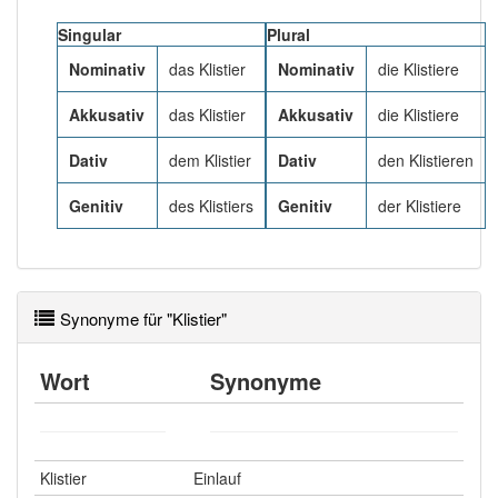
Das Wort wird häufig verwendet im Bereich
Medizin
Singular
Plural
Nominativ
das Klistier
Nominativ
die Klistiere
81% unserer Spielapp-Nutzer haben den Artikel
korrekt erraten.
Akkusativ
das Klistier
Akkusativ
die Klistiere
Dativ
dem Klistier
Dativ
den Klistieren
Genitiv
des Klistiers
Genitiv
der Klistiere
Synonyme für "Klistier"
Wort
Synonyme
Klistier
Einlauf