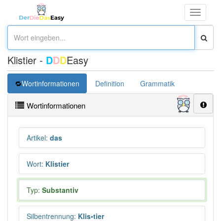
Toggle
navigati
Klistier -
D
D
D
Easy
Wortinformationen
Definition
Grammatik
Synonym
Wortinformationen
Artikel
:
das
Wort
:
Klistier
Typ:
Substantiv
Silbentrennung
:
Klis•tier