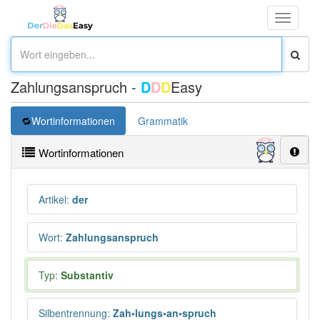
Toggle
navigati
Zahlungsanspruch -
D
D
D
Easy
Wortinformationen
Grammatik
Wortinformationen
Artikel
:
der
Wort
:
Zahlungsanspruch
Typ:
Substantiv
Silbentrennung
:
Zah•lungs•an•spruch