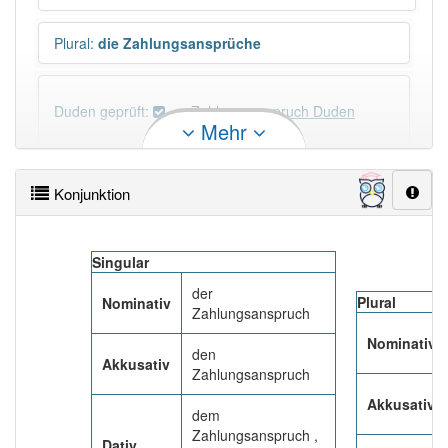
Plural
:
die Zahlungsansprüche
Duden geprüft:
Zahlungsanspruch Duden
Mehr
Zahlungsanspruch Wiktionary
Konjunktion
PowerIndex:
3
Singular
Häufigkeit: 2 von 10
der
Plural
Nominativ
Zahlungsanspruch
Wörter mit Endung
-zahlungsanspruch
: 1
Nominativ
den
Akkusativ
Zahlungsanspruch
Wörter mit Endung
-zahlungsanspruch
aber mit
einem anderen Artikel
der
: 0
Akkusativ
dem
Zahlungsanspruch ,
Dativ