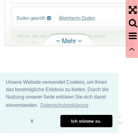
Duden geprüft:
Alleinherrin Duden
×
Wörter, die mit "-
in
" enden, haben fast immer
Mehr
Artikel:
die
.
DER:
670
Ausnahmen
Beispiele
DIE:
10 051
Unsere Website verwendet Cookies, um Ihnen
DAS:
918
Ausnahmen
Beispiele
das bestmögliche Erlebnis zu bieten. Durch die
Nutzung unserer Seite erklären Sie sich damit
PowerIndex:
2
einverstanden.
Datenschutzerklärung
Impressum
Datenschutz
Wir übernehmen keine Garantie und keine Haftung für die
Häufigkeit: 2 von 10
X
Ich stimme zu.
Richtigkeit und Vollständigkeit dieser Seite. DDDEasy 2024
Wörter mit Endung
-alleinherrin
: 1