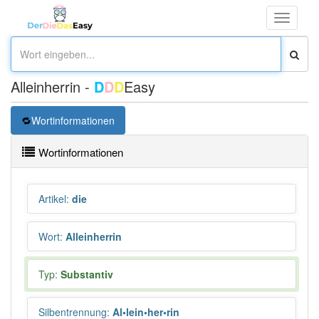
Toggle
navigati
Alleinherrin -
D
D
D
Easy
Wortinformationen
Wortinformationen
Artikel
:
die
Wort
:
Alleinherrin
Typ:
Substantiv
Silbentrennung
:
Al•lein•her•rin