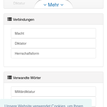
Diktatur
Despotismus
Mehr
Diktatur
Tyrannis
Verbindungen
Diktatur openthesaurus
Macht
Diktator
Herrschaftsform
Verwandte Wörter
Militärdiktatur
Nazidiktatur
Unsere Website verwendet Cookies, um Ihnen