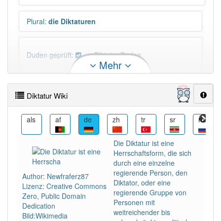
Plural
:
die Diktaturen
Duden geprüft:
Diktatur Duden
Mehr
Diktatur Wiktionary
Diktatur Wiki
PowerIndex:
46
an
als
af
de
zh
tr
sr
ru
Häufigkeit: 6 von 10
Die Diktatur ist eine
Herrschaftsform, die sich
Wörter mit Endung
-diktatur
: 5
durch eine einzelne
regierende Person, den
Author: Newfraferz87
Diktator, oder eine
Lizenz: Creative Commons
Wörter mit Endung
-diktatur
aber mit einem anderen
regierende Gruppe von
Zero, Public Domain
Artikel
die
: 0
Personen mit
Dedication
weitreichender bis
Bild:Wikimedia