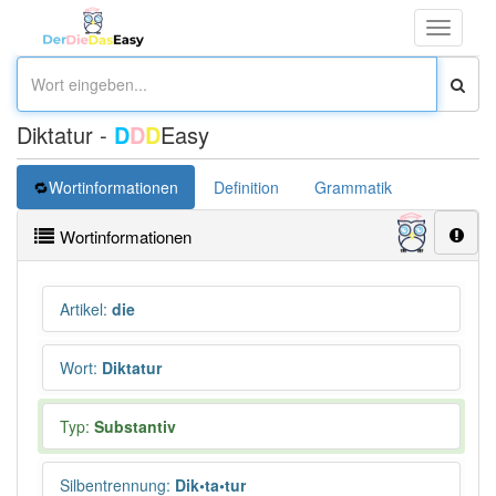
Toggle
navigati
Diktatur -
D
D
D
Easy
Wortinformationen
Definition
Grammatik
Synonym
Wortinformationen
Artikel
:
die
Wort
:
Diktatur
Typ:
Substantiv
Silbentrennung
:
Dik•ta•tur