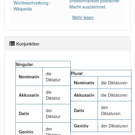
unbeschränkter politischer
97% unserer Spielapp-Nutzer haben den Artikel
Wortbeschreibung :
Macht auszeichnet.
korrekt erraten.
Wikipedia
Mehr lesen
Konjunktion
Singular
Plural
die
Nominativ
Diktatur
Nominativ
die Diktaturen
die
Akkusativ
Akkusativ
die Diktaturen
Diktatur
den
der
Dativ
Dativ
Diktaturen
Diktatur
Genitiv
der Diktaturen
der
Genitiv
Diktatur