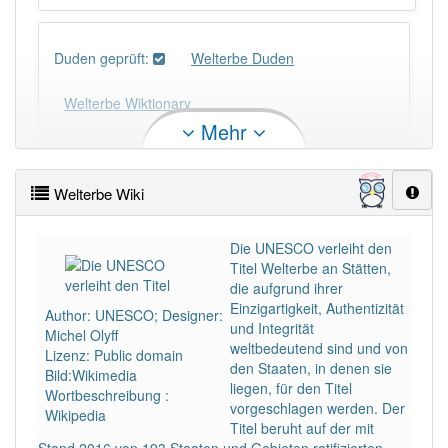
Duden geprüft:
Welterbe Duden
Welterbe Wiktionary
Mehr
PowerIndex:
5
Welterbe Wiki
Häufigkeit: 4 von 10
Die UNESCO verleiht den
Titel Welterbe an Stätten,
Wörter mit Endung
-welterbe
: 2
die aufgrund ihrer
Einzigartigkeit, Authentizität
Author: UNESCO; Designer:
Wörter mit Endung
-welterbe
aber mit einem
und Integrität
Michel Olyff
anderen Artikel
das
: 0
weltbedeutend sind und von
Lizenz: Public domain
den Staaten, in denen sie
Bild:Wikimedia
liegen, für den Titel
Wortbeschreibung :
93% unserer Spielapp-Nutzer haben den Artikel
vorgeschlagen werden. Der
Wikipedia
korrekt erraten.
Titel beruht auf der mit