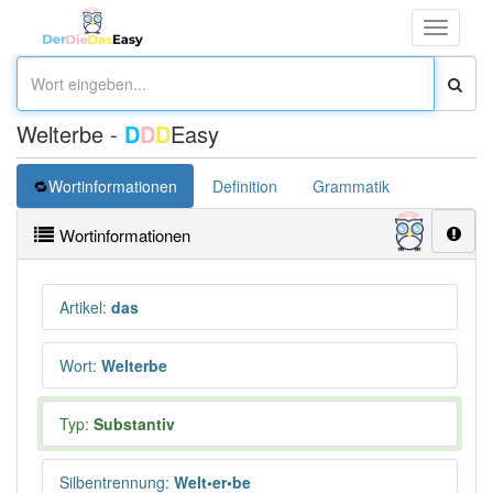
Toggle
navigati
Welterbe -
D
D
D
Easy
Wortinformationen
Definition
Grammatik
Übersetz
Wortinformationen
Artikel
:
das
Wort
:
Welterbe
Typ:
Substantiv
Silbentrennung
:
Welt•er•be