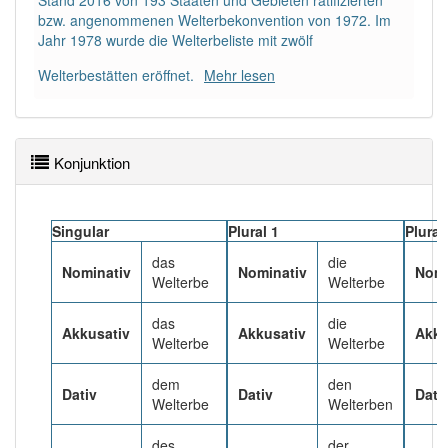
Stand 2016 von 193 Staaten und Gebieten ratifizierten
bzw. angenommenen Welterbekonvention von 1972. Im
Jahr 1978 wurde die Welterbeliste mit zwölf
Welterbestätten eröffnet.
Mehr lesen
Konjunktion
Singular
Plural 1
Plural
das
die
Nominativ
Nominativ
Nomi
Welterbe
Welterbe
das
die
Akkusativ
Akkusativ
Akku
Welterbe
Welterbe
dem
den
Dativ
Dativ
Dati
Welterbe
Welterben
des
der